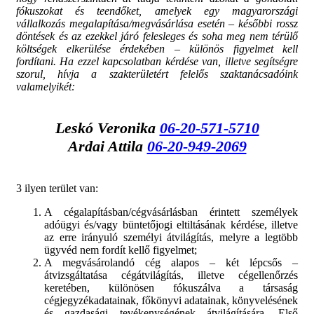
fókuszokat és teendőket, amelyek egy magyarországi
vállalkozás megalapítása/megvásárlása esetén – későbbi rossz
döntések és az ezekkel járó felesleges és soha meg nem térülő
költségek elkerülése érdekében – különös figyelmet kell
fordítani. Ha ezzel kapcsolatban kérdése van, illetve segítségre
szorul, hívja a szakterületért felelős szaktanácsadóink
valamelyikét:
Leskó Veronika
06-20-571-5710
Ardai Attila
06-20-949-2069
3 ilyen terület van:
A cégalapításban/cégvásárlásban érintett személyek
adóügyi és/vagy büntetőjogi eltiltásának kérdése, illetve
az erre irányuló személyi átvilágítás, melyre a legtöbb
ügyvéd nem fordít kellő figyelmet;
A megvásárolandó cég alapos – két lépcsős –
átvizsgáltatása cégátvilágítás, illetve cégellenőrzés
keretében, különösen fókuszálva a társaság
cégjegyzékadatainak, főkönyvi adatainak, könyvelésének
és gazdasági tevékenységének átvilágítására. Első