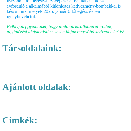
igazodó átrendezése-átszövegezése. Fennállásunk 30.
évfordulója alkalmából különleges kedvezmény-bombákkal is
készültünk, melyek 2025. január 6-tól egész évben
igénybevehetők.
Felhívjuk figyelmüket, hogy irodáink kisállatbarát irodák,
ügyintézési idejük alatt szívesen látjuk négylábú kedvenceiket is!
Társoldalaink:
www.szekhely.org
www.businessturbo.hu
Ajánlott oldalak:
Azonnali cégalapítás
Cimkék: