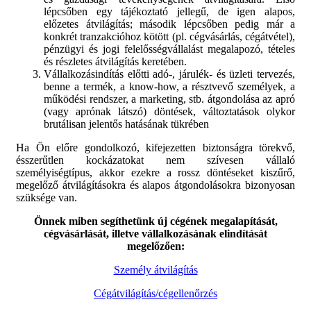
lépcsőben egy tájékoztató jellegű, de igen alapos,
előzetes átvilágítás; második lépcsőben pedig már a
konkrét tranzakcióhoz kötött (pl. cégvásárlás, cégátvétel),
pénzügyi és jogi felelősségvállalást megalapozó, tételes
és részletes átvilágítás keretében.
Vállalkozásindítás előtti adó-, járulék- és üzleti tervezés,
benne a termék, a know-how, a résztvevő személyek, a
működési rendszer, a marketing, stb. átgondolása az apró
(vagy aprónak látszó) döntések, változtatások olykor
brutálisan jelentős hatásának tükrében
Ha Ön előre gondolkozó, kifejezetten biztonságra törekvő,
ésszerűtlen kockázatokat nem szívesen vállaló
személyiségtípus, akkor ezekre a rossz döntéseket kiszűrő,
megelőző átvilágításokra és alapos átgondolásokra bizonyosan
szüksége van.
Önnek miben segíthetünk új cégének megalapítását,
cégvásárlását, illetve vállalkozásának elindítását
megelőzően:
Személy átvilágítás
Cégátvilágítás/cégellenőrzés