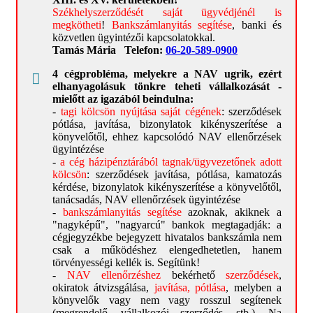
18+ cégprobléma….
Székhelyszerződését saját ügyvédjénél is
megkötheti
!
Bankszámlanyitás segítése
, banki és
“Magas házipénztár” NAV által is
közvetlen ügyintézői kapcsolatokkal.
elfogadott törvényes csökkentése,
Tamás Mária
Telefon:
06-20-589-0900
kezelése
4 cégprobléma, melyekre a NAV ugrik, ezért
Tagi kölcsön csökkentése, megszünteté
elhanyagolásuk tönkre teheti vállalkozását -
mielőtt az igazából beindulna:
Adóellenőrzések menedzselése
-
tagi kölcsön nyújtása saját cégének
: szerződések
pótlása, javítása, bizonylatok kikényszerítése a
EXIT Support – rendszerező infók
könyvelőtől, ehhez kapcsolódó NAV ellenőrzések
ügyintézése
-
a cég házipénztárából tagnak/ügyvezetőnek adott
Végelszámolás
kölcsön
: szerződések javítása, pótlása, kamatozás
kérdése, bizonylatok kikényszerítése a könyvelőtől,
Azonnali, biztonságos, készpénzes
tanácsadás, NAV ellenőrzések ügyintézése
cégfelvásárlás
-
bankszámlanyitás segítése
azoknak, akiknek a
"nagyképű", "nagyarcú" bankok megtagadják: a
Biztonságos cégeladás/cégközvetítés
cégjegyzékbe bejegyzett hivatalos bankszámla nem
csak a működéshez elengedhetetlen, hanem
Feleslegessé vált, nem eladható Kft-k
törvényességi kellék is. Segítünk!
átvétele
-
NAV ellenőrzéshez
bekérhető
szerződések
,
okiratok átvizsgálása,
javítása, pótlása
, melyben a
könyvelők vagy nem vagy rosszul segítenek
Becsületes, törvényes kiszállást
(megrendelő, vállalkozói szerződés, stb.). Na