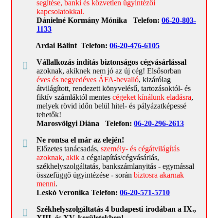
cégvásárlások megelőzése céljából
segítése, banki és közvetlen ügyintézői
kapcsolatokkal.
Vállalkozásindítás előtti adó-, járulék- 
Dánielné Kormány Mónika Telefon:
06-20-803-
1133
üzleti tervezés
Ardai Bálint Telefon:
06-20-476-6105
START Support – rendszerező infók
Vállalkozás indítás biztonságos cégvásárlással
Cégalapítás, azonnali cégalapítás
azoknak, akiknek nem jó az új cég!
Elsősorban
éves és negyedéves ÁFA-bevalló
, kizárólag
Cégvásárlás-eladó cégek
átvilágított, rendezett könyvelésű, tartozásoktól- és
fiktív számláktól mentes
cégeket kínálunk
eladásra
,
Székhelymegoldások
melyek rövid időn belül hitel- és pályázatképessé
tehetők!
OPERATION Support – rendszerező infók
Marosvölgyi Diána Telefon:
06-20-296-2613
Cégmódosítás
Ne rontsa el már az elején!
Előzetes tanácsadás,
személy- és cégátvilágítás
azoknak
,
akik
a cégalapítás/cégvásárlás,
Biztonságos ügyvezetőváltás
székhelyszolgáltatás, bankszámlanyitás - egymással
menedzselése
összefüggő ügyintézése - során
biztosra akarnak
menni
.
Könyvelés, könyvelőválasztás
Leskó Veronika Telefon:
06-20-571-5710
Sokba kerül, ha a NAV-nak lesz igaza!
Székhelyszolgáltatás 4 budapesti irodában a IX.,
XIII. és XV. kerületekben!