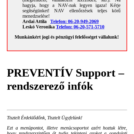
akadályozó cégproblémák
hagyja, hogy a NAV-nak legyen igaza! Kérje
segítségünket! NAV ellenőrzések teljes körű
Elérhetőségek
menedzselése!
Ardai Attila
Telefon:
06-20-949-2069
Hatályos díjjegyzék
Leskó Veronika
Telefon:
06-20-571-5710
Bemutatkozás
Munkánkért jogi és pénzügyi felelősséget vállalunk!
PREVENTÍV Support –
rendszerező infók
Tisztelt Érdeklődőnk, Tisztelt Ügyfelünk!
Ezt a menüpontot, illetve menücsoportot azért hoztuk létre,
hogy rendszerszintűen át tudja tekinteni azokat a gondolati