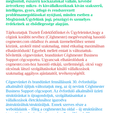
megfontolt, észszerű kockázatokat vállaló, kevésbé
árérzékeny mikro- és kisvállalkozóknak kíván szakszerű,
intelligens, gyors, átfogó és rendszerezett
problémamegoldásokat nyújtani, minden esetben a
Megbízónk/Ügyfelünk jogi, pénzügyi és személyes
érdekeinek az elsődlegessége alapján.
Tájékoztatjuk Tisztelt Érdeklődőinket és Ügyfeleinket,hogy a
cégünk korábbi nevéhez (Céghmester) megtévesztésig hasonló
cegmester.com oldalhoz és annak üzemeltetőihez semmi
közünk, azoktól mind szakmailag, mind etikailag maximálisan
elhatárolódunk! Egyebek mellett emiatt is változtattuk-
bővítettük cégnevünket, brandünket Céghmester Business
Support cégcsoportra. Ugyancsak elhatárolódunk a
cegmester.com-hoz hasonló etikájú, szellemiségű, olcsó vagy
olcsónak látszó szolgáltatásokat kínáló vállalkozások
szakmailag aggályos ajánlataitól, tevékenységétől.
Cégnevünket és brandünket fennállásunk 30. évfordulója
alkalmából újítjuk-változtatjuk meg, az új nevünk Céghmester
Business Support cégcsoport. Az évforduló alkalmából üzleti
struktúránkat is újragondoljuk, szolgáltatásainkat a
vállalkozások életciklusához igazodva
átstruktúráltuk/struktúráljuk. Ennek szerves része a
weboldalaink – főleg a ceghmester.hu oldal – új struktúrához