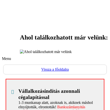
Ahol találkozhatott már velünk:
Menu
Vissza a főoldalra
Főoldal
PREVENTÍV Support – rendszerező infók
Személy átvilágítás leendő
Vállalkozásindítás azonnali
ügyvezetőknek, cégtulajdonosoknak
cégalapítással
1-3 munkanap alatt, azoknak is, akiknek máshol
Cégátvilágítás/cégellenőrzés rossz
elnyújtották, elrontották!
Bankszámlanyitás