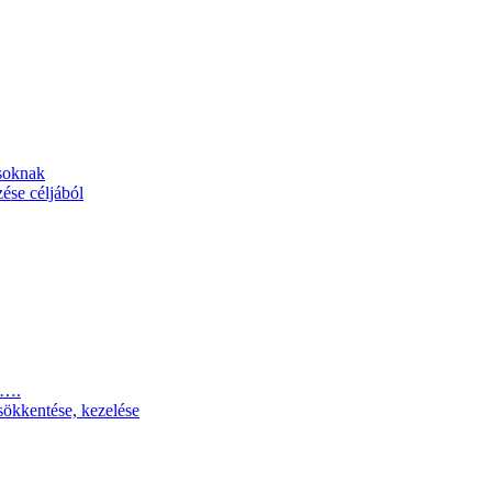
osoknak
ése céljából
a….
sökkentése, kezelése