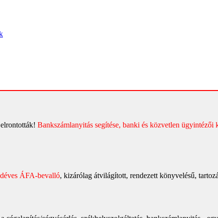
k
 elrontották!
Bankszámlanyitás segítése, banki és közvetlen ügyintézői 
edéves ÁFA-bevalló
, kizárólag átvilágított, rendezett könyvelésű, tarto