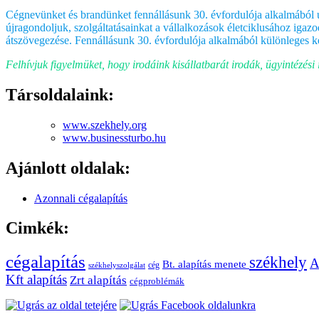
Cégnevünket és brandünket fennállásunk 30. évfordulója alkalmából új
újragondoljuk, szolgáltatásainkat a vállalkozások életciklusához igazo
átszövegezése. Fennállásunk 30. évfordulója alkalmából különleges 
Felhívjuk figyelmüket, hogy irodáink kisállatbarát irodák, ügyintézési 
Társoldalaink:
www.szekhely.org
www.businessturbo.hu
Ajánlott oldalak:
Azonnali cégalapítás
Cimkék:
cégalapítás
székhely
A
Bt. alapítás menete
cég
székhelyszolgálat
Kft alapítás
Zrt alapítás
cégproblémák