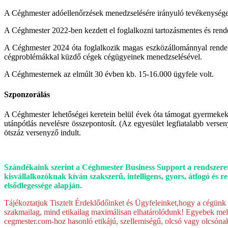
A Céghmester adóellenőrzések menedzselésére irányuló tevékenysége
A Céghmester 2022-ben kezdett el foglalkozni tartozásmentes és rendez
A Céghmester 2024 óta foglalkozik magas eszközállománnyal rendelk
cégproblémákkal küzdő cégek cégügyeinek menedzselésével.
A Céghmesternek az elmúlt 30 évben kb. 15-16.000 ügyfele volt.
Szponzorálás
A Céghmester lehetőségei keretein belül évek óta támogat gyermeke
utánpótlás nevelésre összepontosít. (Az egyesület legfiatalabb ve
ötszáz versenyző indult.
Szándékaink szerint a Céghmester Business Support a rendszerető
kisvállalkozóknak kíván szakszerű, intelligens, gyors, átfogó é
elsődlegessége alapján.
Tájékoztatjuk Tisztelt Érdeklődőinket és Ügyfeleinket,hogy a cégün
szakmailag, mind etikailag maximálisan elhatárolódunk! Egyebek mell
cegmester.com-hoz hasonló etikájú, szellemiségű, olcsó vagy olcsónak 