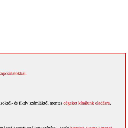
kapcsolatokkal.
zásoktól- és fiktív számláktól mentes
cégeket kínálunk
eladásra
,