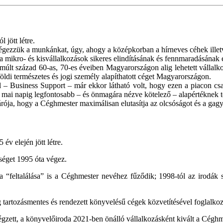
jött létre.
végezzük a munkánkat, úgy, ahogy a középkorban a hírneves céhek ille
a mikro- és kisvállalkozások sikeres elindításának és fennmaradásának e
múlt század 60-as, 70-es éveiben Magyarországon alig lehetett vállalko
ldi természetes és jogi személy alapíthatott céget Magyarországon.
 – Business Support – már ekkor látható volt, hogy ezen a piacon csak
 mai napig legfontosabb – és önmagára nézve kötelező – alapértéknek tek
árója, hogy a Céghmester maximálisan elutasítja az olcsóságot és a gagy
v elején jött létre.
séget 1995 óta végez.
 “feltalálása” is a Céghmester nevéhez fűződik; 1998-tól az irodák sz
 tartozásmentes és rendezett könyvelésű cégek közvetítésével foglalko
gzett, a könyvelőiroda 2021-ben önálló vállalkozásként kivált a Céghm