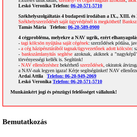
Előzetes tanácsadás,
személy- és cégátvilágítás azoknak
,
akik
Leskó Veronika Telefon:
06-20-571-5710
Székhelyszolgáltatás 4 budapesti irodában a IX., XIII. és
Székhelyszerződését saját ügyvédjénél is megkötheti
!
Bankszá
Tamás Mária
Telefon:
06-20-589-0900
4 cégprobléma, melyekre a NAV ugrik, ezért elhanyagolásu
-
tagi kölcsön nyújtása saját cégének
: szerződések pótlása, j
-
a cég házipénztárából tagnak/ügyvezetőnek adott kölcsön
: 
-
bankszámlanyitás segítése
azoknak, akiknek a "nagyképű"
törvényességi kellék is. Segítünk!
-
NAV ellenőrzéshez
bekérhető
szerződések
, okiratok átvizs
a NAV-nak legyen igaza! Kérje segítségünket! NAV ellenőrzé
Ardai Attila
Telefon:
06-20-949-2069
Leskó Veronika
Telefon:
06-20-571-5710
Munkánkért jogi és pénzügyi felelősséget vállalunk!
Bemutatkozás