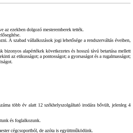
tve az ezekben dolgozó mesteremberek tették.
lősegítése.
zni. A szabad vállalkozások jogi lehetősége a rendszerváltás éveiben,
 bizonyos alapértékek következetes és hosszú távú betartása mellett
inti az etikusságot; a pontosságot; a gyorsaságot és a rugalmasságot;
iságot.
áma több év alatt 12 székhelyszolgáltató irodára bővült, jelenleg 4
ztunk és foglalkozunk.
ester cégcsoportból, de azóta is együttműködünk.