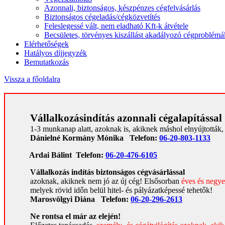
Azonnali, biztonságos, készpénzes cégfelvásárlás
Biztonságos cégeladás/cégközvetítés
Feleslegessé vált, nem eladható Kft-k átvétele
Becsületes, törvényes kiszállást akadályozó cégproblémá
Elérhetőségek
Hatályos díjjegyzék
Bemutatkozás
Vissza a főoldalra
Vállalkozásindítás azonnali cégalapítással
1-3 munkanap alatt, azoknak is, akiknek máshol elnyújtották,
Dánielné Kormány Mónika Telefon:
06-20-803-1133
Ardai Bálint Telefon:
06-20-476-6105
Vállalkozás indítás biztonságos cégvásárlással
azoknak, akiknek nem jó az új cég!
Elsősorban
éves és negy
melyek rövid időn belül hitel- és pályázatképessé tehetők!
Marosvölgyi Diána Telefon:
06-20-296-2613
Ne rontsa el már az elején!