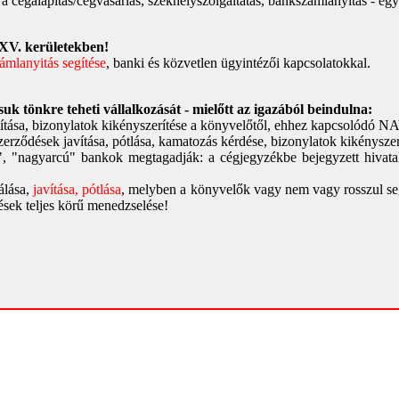
a cégalapítás/cégvásárlás, székhelyszolgáltatás, bankszámlanyitás - e
 XV. kerületekben!
mlanyitás segítése
, banki és közvetlen ügyintézői kapcsolatokkal.
k tönkre teheti vállalkozását - mielőtt az igazából beindulna:
avítása, bizonylatok kikényszerítése a könyvelőtől, ehhez kapcsolódó N
szerződések javítása, pótlása, kamatozás kérdése, bizonylatok kikénysz
, "nagyarcú" bankok megtagadják: a cégjegyzékbe bejegyzett hivat
gálása,
javítása, pótlása
, melyben a könyvelők vagy nem vagy rosszul seg
sek teljes körű menedzselése!