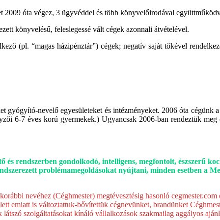
t 2009 óta végez, 3 ügyvéddel és több könyvelőirodával együttműködv
ett könyvelésű, feleslegessé vált cégek azonnali átvételével.
ező (pl. “magas házipénztár”) cégek; negatív saját tőkével rendelke
ket gyógyító-nevelő egyesületeket és intézményeket. 2006 óta cégünk
rsenyzői 6-7 éves korú gyermekek.) Ugyancsak 2006-ban rendeztük meg 
 és rendszerben gondolkodó, intelligens, megfontolt, észszerű koc
s rendszerezett problémamegoldásokat nyújtani, minden esetben a M
k korábbi nevéhez (Céghmester) megtévesztésig hasonló cegmester.com
ett emiatt is változtattuk-bővítettük cégnevünket, brandünket Céghme
látszó szolgáltatásokat kínáló vállalkozások szakmailag aggályos ajánla