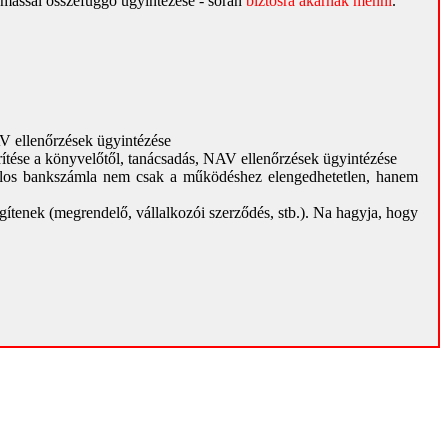
gymással összefüggő ügyintézése - során
biztosra akarnak menni
.
AV ellenőrzések ügyintézése
erítése a könyvelőtől, tanácsadás, NAV ellenőrzések ügyintézése
alos bankszámla nem csak a működéshez elengedhetetlen, hanem
ítenek (megrendelő, vállalkozói szerződés, stb.). Na hagyja, hogy