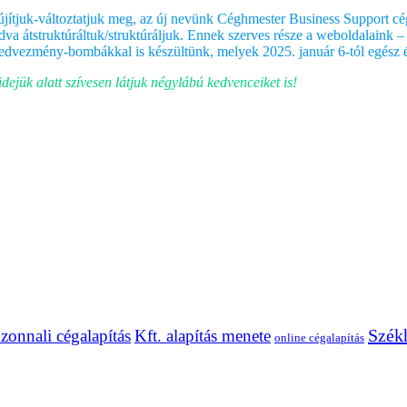
ítjuk-változtatjuk meg, az új nevünk Céghmester Business Support cégc
dva átstruktúráltuk/struktúráljuk. Ennek szerves része a weboldalaink –
kedvezmény-bombákkal is készültünk, melyek 2025. január 6-tól egész
idejük alatt szívesen látjuk négylábú kedvenceiket is!
Székh
zonnali cégalapítás
Kft. alapítás menete
online cégalapítás