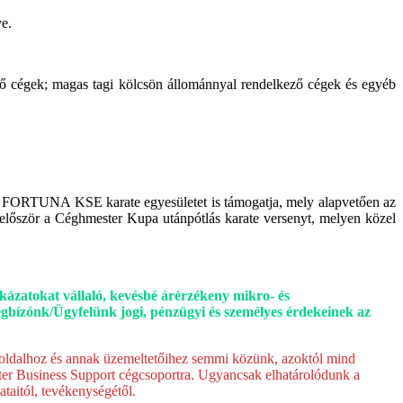
e.
ző cégek; magas tagi kölcsön állománnyal rendelkező cégek és egyéb
 a FORTUNA KSE karate egyesületet is támogatja, mely alapvetően az
először a Céghmester Kupa utánpótlás karate versenyt, melyen közel
kázatokat vállaló, kevésbé árérzékeny mikro- és
egbízónk/Ügyfelünk jogi, pénzügyi és személyes érdekeinek az
 oldalhoz és annak üzemeltetőihez semmi közünk, azoktól mind
ster Business Support cégcsoportra. Ugyancsak elhatárolódunk a
taitól, tevékenységétől.