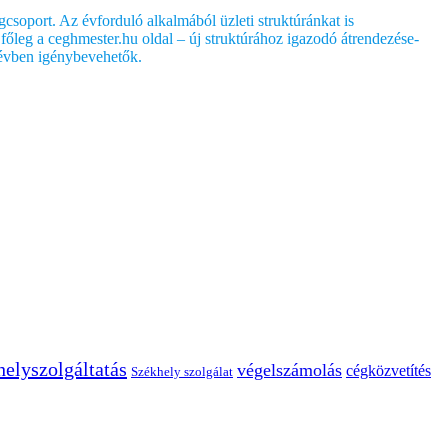
soport. Az évforduló alkalmából üzleti struktúránkat is
 főleg a ceghmester.hu oldal – új struktúrához igazodó átrendezése-
 évben igénybevehetők.
elyszolgáltatás
végelszámolás
cégközvetítés
Székhely szolgálat