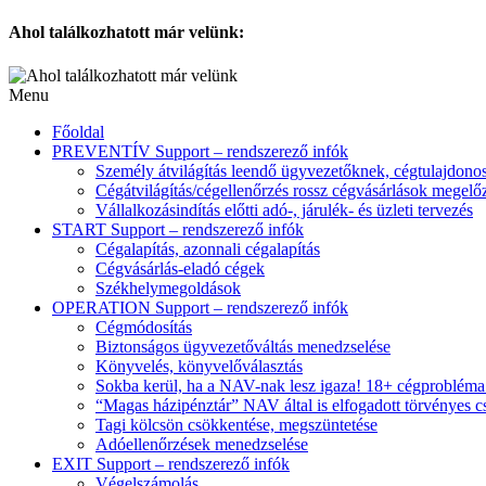
Ahol találkozhatott már velünk:
Menu
Főoldal
PREVENTÍV Support – rendszerező infók
Személy átvilágítás leendő ügyvezetőknek, cégtulajdon
Cégátvilágítás/cégellenőrzés rossz cégvásárlások megelőz
Vállalkozásindítás előtti adó-, járulék- és üzleti tervezés
START Support – rendszerező infók
Cégalapítás, azonnali cégalapítás
Cégvásárlás-eladó cégek
Székhelymegoldások
OPERATION Support – rendszerező infók
Cégmódosítás
Biztonságos ügyvezetőváltás menedzselése
Könyvelés, könyvelőválasztás
Sokba kerül, ha a NAV-nak lesz igaza! 18+ cégproblém
“Magas házipénztár” NAV által is elfogadott törvényes c
Tagi kölcsön csökkentése, megszüntetése
Adóellenőrzések menedzselése
EXIT Support – rendszerező infók
Végelszámolás