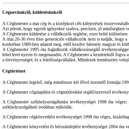
Cégnevünkről, küldetésünkről
A Céghmester a mai cég és a középkori céh kifejezések összevonásából 
Azt jelenti, hogy egyedi igényekre szabva, precízen, jó minőségben 
A Céghmester küldetése a vállalkozók segítése, ezen belül különösen 
A mai 20-30 éves friss generációs vállalkozók nem is tudják, hogy a 
konkrétan 1989-ben adatott meg, ettől kezdve bármely magyar és külfö
A Céghmester 1995 óta foglalkozik vállalkozássegítő tevékenységgel
lehet teret nyerni és megmaradni. A Céghmester a kezdetektől fogva a
a törvényességet; és a felelősségvállalást. MIndezek természetes velej
Cégtörténet
A Céghmester legelső, még mindössze két fővel üzemelő formája 1995 é
A Céghmester cégalapítást és cégmódosítást segítő/szervező tevékeny
A Céghmester székhelyszolgáltatási tevékenységet 1998 óta végez; a
székhelyszolgáltató irodában működik.
A Céghmester cégközvetítési tevékenységet 1998 óta végez, kizárólag
A Céghmester könyvelési és bérszámfejtési tevékenységet 2004 óta vé