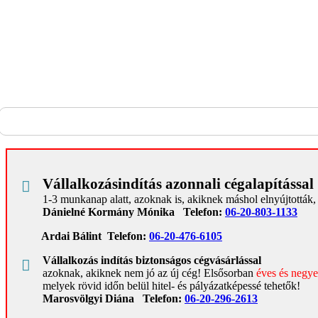
Vállalkozásindítás azonnali cégalapítással
1-3 munkanap alatt, azoknak is, akiknek máshol elnyújtották,
Dánielné Kormány Mónika Telefon:
06-20-803-1133
Ardai Bálint Telefon:
06-20-476-6105
Vállalkozás indítás biztonságos cégvásárlással
azoknak, akiknek nem jó az új cég!
Elsősorban
éves és negy
melyek rövid időn belül hitel- és pályázatképessé tehetők!
Marosvölgyi Diána Telefon:
06-20-296-2613