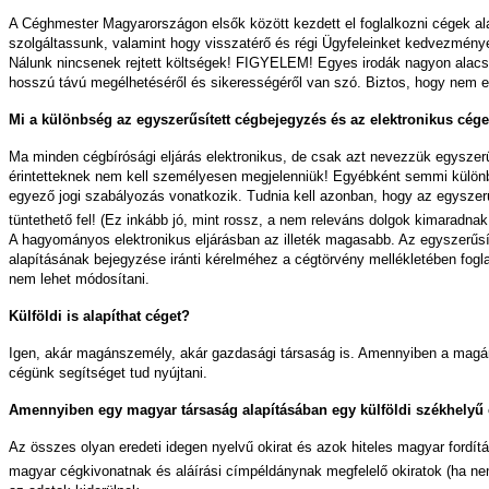
A Céghmester Magyarországon elsők között kezdett el foglalkozni cégek al
szolgáltassunk, valamint hogy visszatérő és régi Ügyfeleinket kedvezménye
Nálunk nincsenek rejtett költségek! FIGYELEM! Egyes irodák nagyon alacsony
hosszú távú megélhetéséről és sikerességéről van szó. Biztos, hogy nem ez
Mi a különbség az egyszerűsített cégbejegyzés és az elektronikus cége
Ma minden cégbírósági eljárás elektronikus, de csak azt nevezzük egyszerűs
érintetteknek nem kell személyesen megjelenniük! Egyébként semmi különbs
egyező jogi szabályozás vonatkozik. Tudnia kell azonban, hogy az egyszerűsí
tüntethető fel! (Ez inkább jó, mint rossz, a nem releváns dolgok kimaradnak.
A hagyományos elektronikus eljárásban az illeték magasabb. Az egyszerűsíte
alapításának bejegyzése iránti kérelméhez a cégtörvény mellékletében fogla
nem lehet módosítani.
Külföldi is alapíthat céget?
Igen, akár magánszemély, akár gazdasági társaság is. Amennyiben a magá
cégünk segítséget tud nyújtani.
Amennyiben egy magyar társaság alapításában egy külföldi székhelyű cé
Az összes olyan eredeti idegen nyelvű okirat és azok hiteles magyar fordítá
magyar cégkivonatnak és aláírási címpéldánynak megfelelő okiratok (ha nem