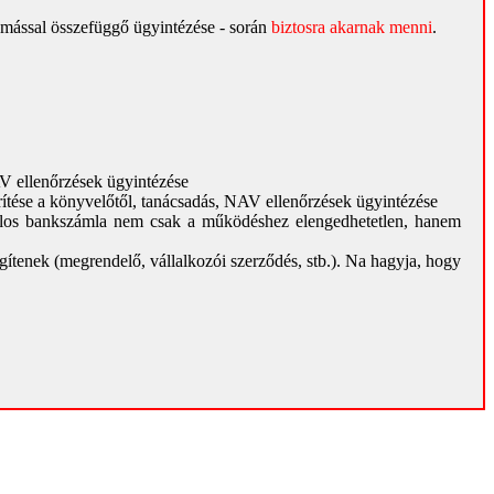
gymással összefüggő ügyintézése - során
biztosra akarnak menni
.
AV ellenőrzések ügyintézése
erítése a könyvelőtől, tanácsadás, NAV ellenőrzések ügyintézése
alos bankszámla nem csak a működéshez elengedhetetlen, hanem
ítenek (megrendelő, vállalkozói szerződés, stb.). Na hagyja, hogy