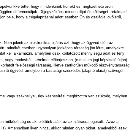
apelvünkké tette, hogy mindenkinek korrekt és megfizethető áron
gően differenciáljuk. Díjjegyzékünk minden díjat és költséget tartalmaz!
on bele, hogy a cégalapításnál adott esetben Ön és családja jövõjéről,
 Nem jelenti az elektronikus eljárás azt, hogy az ügyvéd előtt az
tt, mindkét esetben ugyanolyan jogképes társaság jön létre, amelyekre
intát kell alkalmazni, amelyben csak korlátozott mennyiségű adat és tény
, vagy módosítási kérelmet előterjeszteni (e-mail-en jogi képviselő útján).
korlátolt felelõsségű társaság, illetve zártkörűen mûködő részvénytársaság
kesztő ügyvéd, amelyben a társasági szerződés (alapító okirat) szövegét
el vagy székhellyel, úgy kézbesítési megbízottra van szükség, melyben
 mûködő cég és aki előttünk aláír, az az aláírásra jogosult.  Azaz a
 is). Amennyiben ilyen nincs, akkor minden olyan okirat, amelyekből ezek