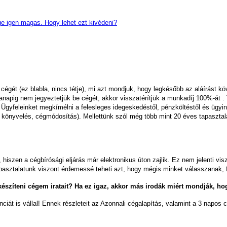
ége igen magas. Hogy lehet ezt kivédeni?
cégét (ez blabla, nincs tétje), mi azt mondjuk, hogy legkésőbb az aláírást k
anapig nem jegyeztetjük be cégét, akkor visszatérítjük a munkadíj 100%-át . 
Ügyfeleinket megkímélni a felesleges idegeskedéstől, pénzköltéstől és ügyin
 könyvelés, cégmódosítás). Mellettünk szól még több mint 20 éves tapasztala
hiszen a cégbírósági eljárás már elektronikus úton zajlik. Ez nem jelenti vi
pasztalatunk viszont érdemessé teheti azt, hogy mégis minket válasszanak, fő
lkészíteni cégem iratait? Ha ez igaz, akkor más irodák miért mondják, h
iát is vállal! Ennek részleteit az Azonnali cégalapítás, valamint a 3 napos 