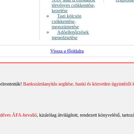
törvényes csökkentése,
kezelése
Tagi kölcsön
csökkentése,
megszüntetése
Adóellenőrzések
menedzselése
Vissza a főoldalra
 elrontották!
Bankszámlanyitás segítése, banki és közvetlen ügyintézői 
edéves ÁFA-bevalló
, kizárólag átvilágított, rendezett könyvelésű, tarto