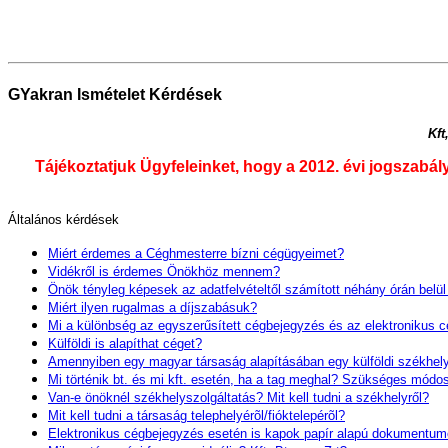
GYakran Ismételet Kérdések
Kft
Tájékoztatjuk Ügyfeleinket, hogy a 2012. évi jogszabál
Általános kérdések
Miért érdemes a Céghmesterre bízni cégügyeimet?
Vidékről is érdemes Önökhöz mennem?
Önök tényleg képesek az adatfelvételtől számított néhány órán belü
Miért ilyen rugalmas a díjszabásuk?
Mi a különbség az egyszerűsített cégbejegyzés és az elektronikus c
Külföldi is alapíthat céget?
Amennyiben egy magyar társaság alapításában egy külföldi székhelyű
Mi történik bt. és mi kft. esetén, ha a tag meghal? Szükséges módosí
Van-e önöknél székhelyszolgáltatás? Mit kell tudni a székhelyről?
Mit kell tudni a társaság telephelyérõl/fióktelepérõl?
Elektronikus cégbejegyzés esetén is kapok papír alapú dokumentum