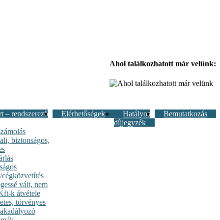
Ahol találkozhatott már velünk:
 – rendszerező
Elérhetőségek
Hatályos
Bemutatkozás
díjjegyzék
számolás
li, biztonságos,
es
árlás
ságos
/cégközvetítés
egessé vált, nem
Kft-k átvétele
etes, törvényes
t akadályozó
émák