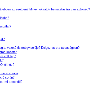
r alá ebben az esetben? Milyen okiratok bemutatására van szükség?
ődésbe?
zsgálat?
ját?
a, vezető tisztségviselője? Dolgozhat-e a társaságban?
árás között?
em volt tag?
ak?
i Önökhöz?
tráció során?
ció során?
t, mi a teendő?