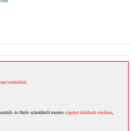
kapcsolatokkal.
zásoktól- és fiktív számláktól mentes
cégeket kínálunk
eladásra
,