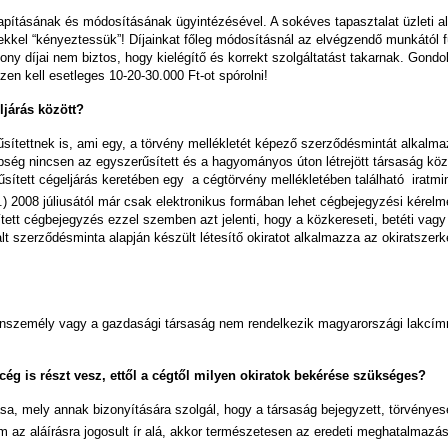
apításának és módosításának ügyintézésével. A sokéves tapasztalat üzleti al
kkel “kényeztessük”! Díjainkat főleg módosításnál az elvégzendő munkától füg
 díjai nem biztos, hogy kielégítő és korrekt szolgáltatást takarnak. Gondolj
en kell esetleges 10-20-30.000 Ft-ot spórolni!
ljárás között?
ítettnek is, ami egy, a törvény mellékletét képező szerződésmintát alkalmaz.
ég nincsen az egyszerűsített és a hagyományos úton létrejött társaság közö
tett cégeljárás keretében egy  a cégtörvény mellékletében található  iratm
) 2008 júliusától már csak elektronikus formában lehet cégbejegyzési kérelmet
tt cégbejegyzés ezzel szemben azt jelenti, hogy a közkereseti, betéti vagy 
lt szerződésminta alapján készült létesítő okiratot alkalmazza az okiratszer
nszemély vagy a gazdasági társaság nem rendelkezik magyarországi lakcímm
g is részt vesz, ettől a cégtől milyen okiratok bekérése szükséges?
sa, mely annak bizonyítására szolgál, hogy a társaság bejegyzett, törvényesen
 az aláírásra jogosult ír alá, akkor természetesen az eredeti meghatalmazás