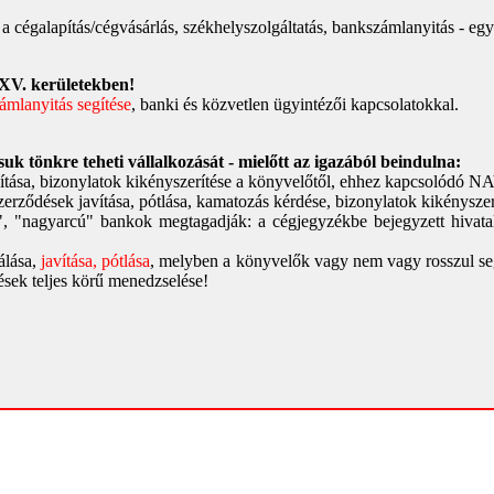
a cégalapítás/cégvásárlás, székhelyszolgáltatás, bankszámlanyitás - e
 XV. kerületekben!
mlanyitás segítése
, banki és közvetlen ügyintézői kapcsolatokkal.
k tönkre teheti vállalkozását - mielőtt az igazából beindulna:
avítása, bizonylatok kikényszerítése a könyvelőtől, ehhez kapcsolódó N
szerződések javítása, pótlása, kamatozás kérdése, bizonylatok kikénysz
, "nagyarcú" bankok megtagadják: a cégjegyzékbe bejegyzett hivat
gálása,
javítása, pótlása
, melyben a könyvelők vagy nem vagy rosszul seg
sek teljes körű menedzselése!