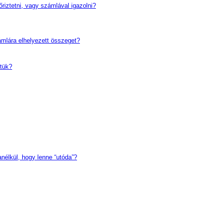
őriztetni, vagy számlával igazolni?
ámlára elhelyezett összeget?
ttük?
anélkül, hogy lenne “utóda”?