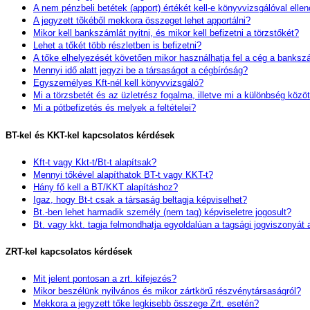
A nem pénzbeli betétek (apport) értékét kell-e könyvvizsgálóval ellen
A jegyzett tõkéből mekkora összeget lehet apportálni?
Mikor kell bankszámlát nyitni, és mikor kell befizetni a törzstőkét?
Lehet a tőkét több részletben is befizetni?
A tőke elhelyezését követően mikor használhatja fel a cég a banksz
Mennyi idő alatt jegyzi be a társaságot a cégbíróság?
Egyszemélyes Kft-nél kell könyvvizsgáló?
Mi a törzsbetét és az üzletrész fogalma, illetve mi a különbség közö
Mi a pótbefizetés és melyek a feltételei?
BT-kel és KKT-kel kapcsolatos kérdések
Kft-t vagy Kkt-t/Bt-t alapítsak?
Mennyi tőkével alapíthatok BT-t vagy KKT-t?
Hány fő kell a BT/KKT alapításhoz?
Igaz, hogy Bt-t csak a társaság beltagja képviselhet?
Bt.-ben lehet harmadik személy (nem tag) képviseletre jogosult?
Bt. vagy kkt. tagja felmondhatja egyoldalúan a tagsági jogviszonyát 
ZRT-kel kapcsolatos kérdések
Mit jelent pontosan a zrt. kifejezés?
Mikor beszélünk nyilvános és mikor zártkörű részvénytársaságról?
Mekkora a jegyzett tőke legkisebb összege Zrt. esetén?