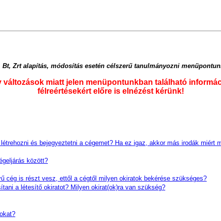
, Bt, Zrt alapítás, módosítás esetén célszerű tanulmányozni menüpontun
y változások miatt jelen menüpontunkban található informác
félreértésekért előre is elnézést kérünk!
l létrehozni és bejegyeztetni a cégemet? Ha ez igaz, akkor más irodák miért
égeljárás között?
 cég is részt vesz, ettől a cégtől milyen okiratok bekérése szükséges?
tani a létesítő okiratot? Milyen okirat(ok)ra van szükség?
okat?