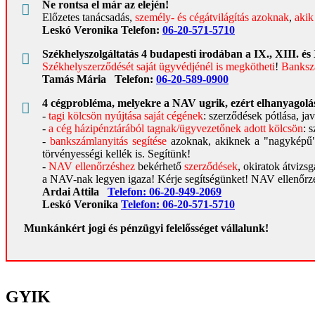
Ne rontsa el már az elején!
Előzetes tanácsadás,
személy- és cégátvilágítás azoknak
,
akik
Leskó Veronika Telefon:
06-20-571-5710
Székhelyszolgáltatás 4 budapesti irodában a IX., XIII. és
Székhelyszerződését saját ügyvédjénél is megkötheti
!
Bankszá
Tamás Mária
Telefon:
06-20-589-0900
4 cégprobléma, melyekre a NAV ugrik, ezért elhanyagolásu
-
tagi kölcsön nyújtása saját cégének
: szerződések pótlása, j
-
a cég házipénztárából tagnak/ügyvezetőnek adott kölcsön
: 
-
bankszámlanyitás segítése
azoknak, akiknek a "nagyképű"
törvényességi kellék is. Segítünk!
-
NAV ellenőrzéshez
bekérhető
szerződések
, okiratok átvizs
a NAV-nak legyen igaza! Kérje segítségünket! NAV ellenőrzé
Ardai Attila
Telefon:
06-20-949-2069
Leskó Veronika
Telefon:
06-20-571-5710
Munkánkért jogi és pénzügyi felelősséget vállalunk!
GYIK