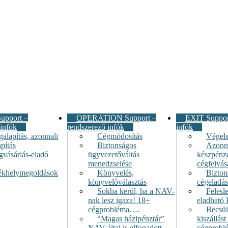
upport –
OPERATION Support –
EXIT Support
 infók
rendszerező infók
infók
alapítás, azonnali
Cégmódosítás
Végel
pítás
Biztonságos
Azonna
gvásárlás-eladó
ügyvezetőváltás
készpénz
menedzselése
cégfelvás
ékhelymegoldások
Könyvelés,
Bizton
könyvelőválasztás
cégeladás
Sokba kerül, ha a NAV-
Felesl
nak lesz igaza! 18+
eladható 
cégprobléma….
Becsül
“Magas házipénztár”
kiszállás
NAV által is elfogadott
cégprobl