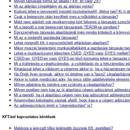
Milyen társasági forma az ideális? Kft, Bt vagy Zrt?
Mi az aláírási címpéldány és az aláírási minta?
Kiskorú lehet-e ügyvezető (vezető tisztségviselő), illetve tag? Ki í
Csak a bejegyzés után kezdheti meg a működést a társaság?
Miért nem ajánlott sok tevékenységi kört felvenni a társasági szerz
Mi a teendő a már bejegyzett társaságok TEÁOR-jai ügyében?
Egyszemélyes társaság alapításánál még mindig kötelezõ a könyvvi
Mi az a nonprofit gazdasági társaság?
Lehet nonprofit kft.-t egyszerűsített eljárásban alapítani?
Mikor muszáj bejelenteni munkavállalóként a gazdasági társaság tag
Lehet-e munkaviszonyt létesíteni CSED, GYED vagy GYES mellett?
CSED-en, GYED-en vagy GYES-en lévő kismama lehet-e társaság tagj
Mi a különbség a végelszámolás, a csődeljárás és a felszámolási elj
Kihatással lehet a válásom a cégemre akkor is, ha a házastársam n
Ha Önök ilyen gyorsak, akkor mi értelme van a “lassú” cégalapításn
Akkor is tudok megbízást adni, ha nincs időm adatfelvételre elmenn
Milyen adatokra és iratokra van szükség a cégalapításhoz?
Milyen esetben nem kap az új alapítású cégem adószámot adóregisz
Mi a teendő, ha új alapítású cégem nem kap adószámot adóregisztrá
Amennyiben kétségeim vannak afelől, hogy kap-e a cégem adószámo
Az adóregisztráció érinti a “cégmódosítást” is?
KFT-kel kapcsolatos kérdések
Mekkora a jegyzett tőke legkisebb összege Kft. esetében?