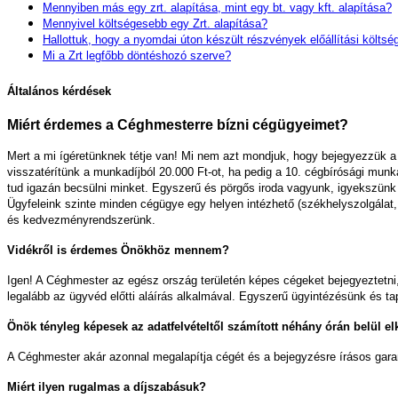
Mennyiben más egy zrt. alapítása, mint egy bt. vagy kft. alapítása?
Mennyivel költségesebb egy Zrt. alapítása?
Hallottuk, hogy a nyomdai úton készült részvények előállítási költs
Mi a Zrt legfőbb döntéshozó szerve?
Általános kérdések
Miért érdemes a Céghmesterre bízni cégügyeimet?
Mert a mi ígéretünknek tétje van! Mi nem azt mondjuk, hogy bejegyezzük a 
visszatérítünk a munkadíjból 20.000 Ft-ot, ha pedig a 10. cégbírósági munk
tud igazán becsülni minket. Egyszerű és pörgős iroda vagyunk, igyekszünk 
Ügyfeleink szinte minden cégügye egy helyen intézhető (székhelyszolgálat,
és kedvezményrendszerünk.
Vidékről is érdemes Önökhöz mennem?
Igen! A Céghmester az egész ország területén képes cégeket bejegyeztetni, 
legalább az ügyvéd előtti aláírás alkalmával. Egyszerű ügyintézésünk és ta
Önök tényleg képesek az adatfelvételtől számított néhány órán belül e
A Céghmester akár azonnal megalapítja cégét és a bejegyzésre írásos garanc
Miért ilyen rugalmas a díjszabásuk?