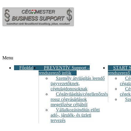
Menu
Főoldal
PREVENTÍV Support –
START S
rendszerező infók
rendszerező
Személy átvilágítás leendő
Cég
ügyvezetőknek,
cégala
cégtulajdonosoknak
Cé
Cégátvilágítás/cégellenőrzés
cégek
rossz cégvásárlások
Sz
megelőzése céljából
Vállalkozásindítás előtti
adó-, járulék- és üzleti
tervezés